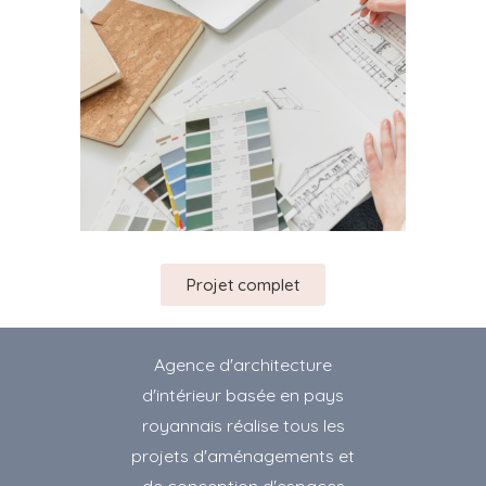
Projet complet
Agence d'architecture
d'intérieur basée en pays
royannais réalise tous les
projets d'aménagements et