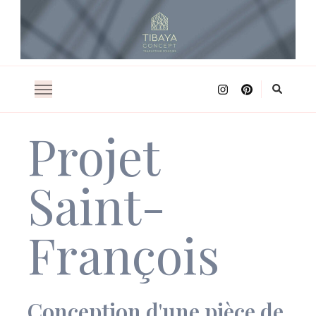
Architecture d'intérieur
TIBAYA CONCEPT
Projet
Saint-
François
Conception d'une pièce de